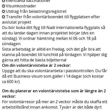
❎ Eventuella vaccinationer
❎ Visumkostnader
❎ Utdrag från belastningsregistret
❎ Transfer från volontärboendet till flygplatsen efter
avslutat projekt
Du bör boka ditt flyg till Nadi internationella flygplats så
att du landar dagen innan projektet börjar (dvs en
söndag). Vi ordnar hämtning mellan kl 06 och 18 på
söndagen.
Sista arbetsdag är alltid en fredag, och det går bra att
stanna på boendet till lunchtid på lördagen. Vi hjälper dig
gärna att hitta de bästa biljetterna!
Om din volontärvistelse är 2 veckor:
Uppge att du ska volontärarbeta i passkontrollen. Du får
då ett Business-visum som gäller i 14 dagar (och kostar
ca 600 kr).
Om du planerar en volontärvistelse som är längre än 2
veckor:
För volontärresor på mer än 2 veckor måste du skaffa ett
arbetstillstånd innan ankomst. Tyvärr är det både dyrt