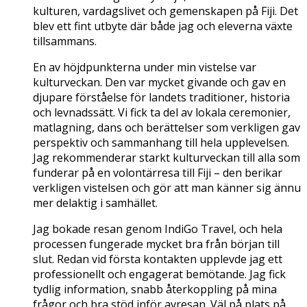
kulturen, vardagslivet och gemenskapen på Fiji. Det
blev ett fint utbyte där både jag och eleverna växte
tillsammans.
En av höjdpunkterna under min vistelse var
kulturveckan. Den var mycket givande och gav en
djupare förståelse för landets traditioner, historia
och levnadssätt. Vi fick ta del av lokala ceremonier,
matlagning, dans och berättelser som verkligen gav
perspektiv och sammanhang till hela upplevelsen.
Jag rekommenderar starkt kulturveckan till alla som
funderar på en volontärresa till Fiji – den berikar
verkligen vistelsen och gör att man känner sig ännu
mer delaktig i samhället.
Jag bokade resan genom IndiGo Travel, och hela
processen fungerade mycket bra från början till
slut. Redan vid första kontakten upplevde jag ett
professionellt och engagerat bemötande. Jag fick
tydlig information, snabb återkoppling på mina
frågor och bra stöd inför avresan. Väl på plats på