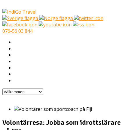
076-56 03 844
Välkommen!
Volontärresor
Vilka är vi?
I Mina Skor
Volontärer berättar
Vanliga frågor
Kontakta oss
Volontärresa: Jobba som idrottslärare