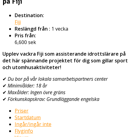
på Fiji
Destination:
Fiji
Reslängd från :
1 vecka
Pris från:
6,600
sek
Upplev vackra Fiji som assisterande idrottslärare på
det här spännande projektet för dig som gillar sport
och utomhusaktiviteter!
✔
Du bor på vår lokala samarbetspartners center
✔
Minimiålder: 18 år
✔
Maxålder: Ingen övre gräns
✔
Förkunskapskrav: Grundläggande engelska
Priser
Startdatum
Ingår/ingår inte
Flyginfo