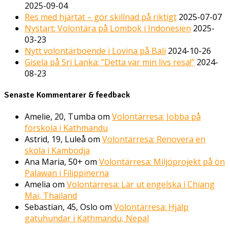
2025-09-04
Res med hjärtat – gör skillnad på riktigt
2025-07-07
Nystart: Volontära på Lombok i Indonesien
2025-
03-23
Nytt volontärboende i Lovina på Bali
2024-10-26
Gisela på Sri Lanka: ”Detta var min livs resa!”
2024-
08-23
Senaste Kommentarer & feedback
Amelie, 20, Tumba
om
Volontärresa: Jobba på
förskola i Kathmandu
Astrid, 19, Luleå
om
Volontärresa: Renovera en
skola i Kambodja
Ana Maria, 50+
om
Volontärresa: Miljöprojekt på ön
Palawan i Filippinerna
Amelia
om
Volontärresa: Lär ut engelska i Chiang
Mai, Thailand
Sebastian, 45, Oslo
om
Volontärresa: Hjälp
gatuhundar i Kathmandu, Nepal