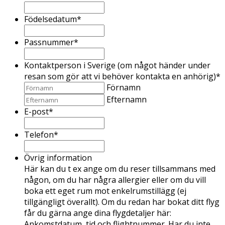
Födelsedatum
*
Passnummer
*
Kontaktperson i Sverige (om något händer under
resan som gör att vi behöver kontakta en anhörig)
*
Förnamn
Efternamn
E-post
*
Telefon
*
Övrig information
Här kan du t ex ange om du reser tillsammans med
någon, om du har några allergier eller om du vill
boka ett eget rum mot enkelrumstillägg (ej
tillgängligt överallt). Om du redan har bokat ditt flyg
får du gärna ange dina flygdetaljer här:
Ankomstdatum, tid och flightnummer. Har du inte