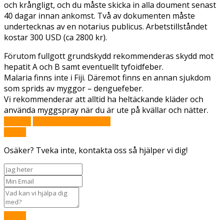
och krångligt, och du måste skicka in alla doument senast
40 dagar innan ankomst. Två av dokumenten måste
undertecknas av en notarius publicus. Arbetstillståndet
kostar 300 USD (ca 2800 kr).
Förutom fullgott grundskydd rekommenderas skydd mot
hepatit A och B samt eventuellt tyfoidfeber.
Malaria finns inte i Fiji. Däremot finns en annan sjukdom
som sprids av myggor – denguefeber.
Vi rekommenderar att alltid ha heltäckande kläder och
använda myggspray när du är ute på kvällar och nätter.
Boka nu
Fundersam? Fråga oss!
Skicka
Osäker? Tveka inte, kontakta oss så hjälper vi dig!
Skicka