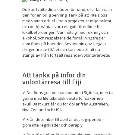
Du kan tvätta dina kläder för hand, eller lämna in
den för en billig penning. Tänk på att inte slösa
med vatten och el – hela projektet är miljöinriktat
och du förväntas vara ett gott föredöme för
lokalbefolkningen. Var måttlig med rökning och
alkohol, och respektera de förhållningsregler
som finns på boendet. Användning av illegala
droger är inte tillåtet och kan leda till att du
stängs av från fortsatt resande/volontärarbete.
Att tänka på inför din
volontärresa till Fiji
✔ Det finns gott om bankomater i Sigitoka, men ta
gärna med lite utländsk valuta för säkerhets
skull. Bäst kurs får du för dollar från Australien,
Nya Zeeland och USA.
✔ Från december till april är det regnperiod –
glöm inte regnkläder och paraply.
✔ Den 10 oktober firas nationaldagen, och det är