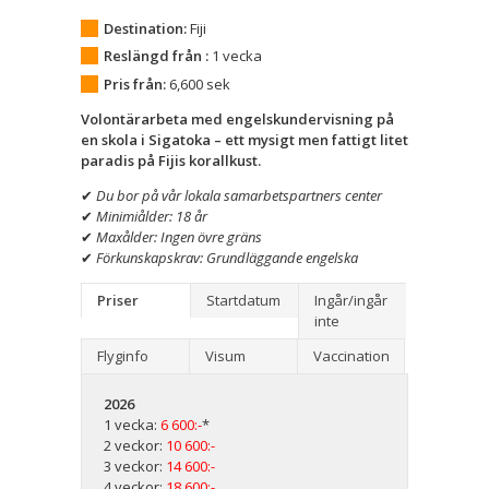
Destination:
Fiji
Reslängd från :
1 vecka
Pris från:
6,600
sek
Volontärarbeta med engelskundervisning på
en skola i Sigatoka – ett mysigt men fattigt litet
paradis på Fijis korallkust.
✔
Du bor på vår lokala samarbetspartners center
✔
Minimiålder: 18 år
✔
Maxålder: Ingen övre gräns
✔
Förkunskapskrav: Grundläggande engelska
Priser
Startdatum
Ingår/ingår
inte
Flyginfo
Visum
Vaccination
2026
1 vecka:
6 600:-
*
2 veckor:
10 600:-
3 veckor:
14 600:-
4 veckor:
18 600:-