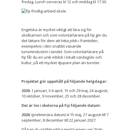
fredag. Lunch serveras kl 12 och middag kl 17.30.
Engelska är mycket viktigt att lära sig för
skolbarnen och som volontärlärare på Fiji gör du
det lättare för dem att hitta jobb i framtiden,
exempelvis i den snabbt växande
turismindustrin i landet. Som volontärlärare på
Fiji får du en unik inblick i lokalt vardagsliv och
kultur, på ett mycket djupare plan än turister.
Projektet gör uppehåll på följande helgdagar:
2026:
1 januari, 3-6 april, 15 och 29 maj, 24 augusti,
10 oktober, 9 november, 25 och 28 december.
Det är lov i skolorna på Fiji följande datum:
2026:
(preliminära datum) 4-15 maj, 27 augusti till 7
september, 8 december till 22 januari 2027.
Då kan du istället jobba med barnen i en ”Kids