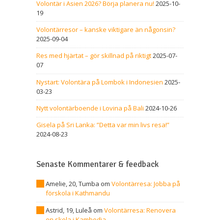
Volontär i Asien 2026? Börja planera nu!
2025-10-
19
Volontärresor – kanske viktigare än någonsin?
2025-09-04
Res med hjärtat – gör skillnad på riktigt
2025-07-
07
Nystart: Volontära på Lombok i Indonesien
2025-
03-23
Nytt volontärboende i Lovina på Bali
2024-10-26
Gisela på Sri Lanka: ”Detta var min livs resa!”
2024-08-23
Senaste Kommentarer & feedback
Amelie, 20, Tumba
om
Volontärresa: Jobba på
förskola i Kathmandu
Astrid, 19, Luleå
om
Volontärresa: Renovera
en skola i Kambodja