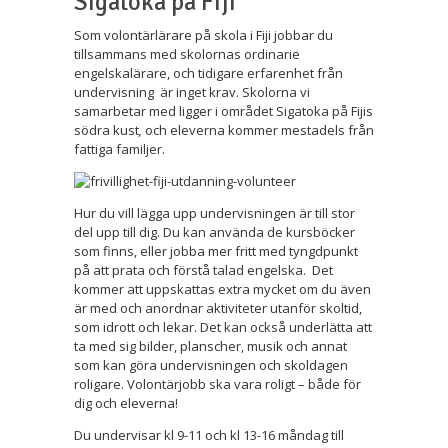
Sigatoka på Fiji
Som volontärlärare på skola i Fiji jobbar du
tillsammans med skolornas ordinarie
engelskalärare, och tidigare erfarenhet från
undervisning är inget krav. Skolorna vi
samarbetar med ligger i området Sigatoka på Fijis
södra kust
,
och eleverna kommer mestadels från
fattiga familjer.
Hur du vill lägga upp undervisningen är till stor
del upp till dig. Du kan använda de kursböcker
som finns, eller jobba mer fritt med tyngdpunkt
på att prata och förstå talad engelska. Det
kommer att uppskattas extra mycket om du även
är med och anordnar aktiviteter utanför skoltid,
som idrott och lekar. Det kan också underlätta att
ta med sig bilder, planscher, musik och annat
som kan göra undervisningen och skoldagen
roligare. Volontärjobb ska vara roligt – både för
dig och eleverna!
Du undervisar kl 9-11 och kl 13-16 måndag till