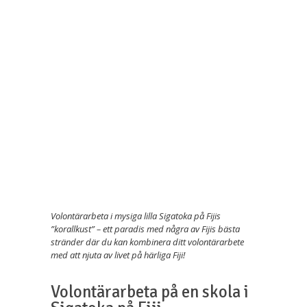
Liknand
volontä
&
äventyr
Volontärarbeta i mysiga lilla Sigatoka på Fijis
”korallkust” – ett paradis med några av Fijis bästa
stränder där du kan kombinera ditt volontärarbete
med att njuta av livet på härliga Fiji!
Volontärarbeta på en skola i