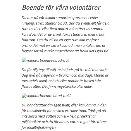
Boende för våra volontärer
Du bor på vår lokala samarbetspartners center
i
Pejeng,
strax utanför
Ubud, där du eventuellt får dela
rum med en eller flera andra volontärer av samma
kön. Boendet är av enkel, lokal standard, med delat
badrum. Om du vill ha ett eget rum kan vi oftast
ordna det mot en extra kostnad, men antalet rum är
begränsat så vi rekommenderar att boka det i god tid.
Du får tillgång till wifi, och bjuds på tre mål mat varje
dag (två på helgerna – brunch och middag). Maten är
mestadels lokal, och ris eller nudlar är basen i de
flesta rätter. Det finns vegetariska alternativ.
Du handtvättar din egen tvätt, eller kan lämna in den
för maskintvätt för en liten extrakostnad. Tänk på att
inte slösa med vatten och el – hela projektet är
miljöinriktat och du förväntas vara ett gott föredöme
för lokalbefolkningen.