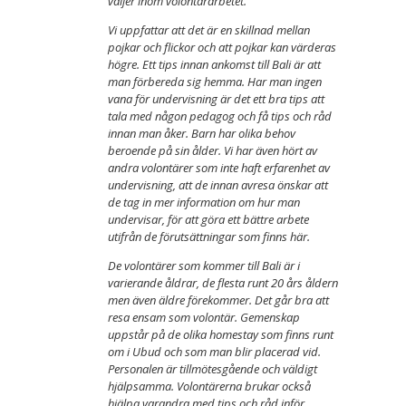
väljer inom volontärarbetet.
Vi uppfattar att det är en skillnad mellan
pojkar och flickor och att pojkar kan värderas
högre. Ett tips innan ankomst till Bali är att
man förbereda sig hemma. Har man ingen
vana för undervisning är det ett bra tips att
tala med någon pedagog och få tips och råd
innan man åker. Barn har olika behov
beroende på sin ålder. Vi har även hört av
andra volontärer som inte haft erfarenhet av
undervisning, att de innan avresa önskar att
de tag in mer information om hur man
undervisar, för att göra ett bättre arbete
utifrån de förutsättningar som finns här.
De volontärer som kommer till Bali är i
varierande åldrar, de flesta runt 20 års åldern
men även äldre förekommer. Det går bra att
resa ensam som volontär. Gemenskap
uppstår på de olika homestay som finns runt
om i Ubud och som man blir placerad vid.
Personalen är tillmötesgående och väldigt
hjälpsamma. Volontärerna brukar också
hjälpa varandra med tips och råd inför