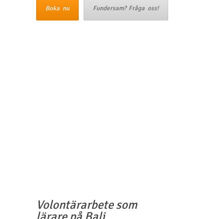
Boka nu
Fundersam? Fråga oss!
Liknand
volontär
&
äventyr
Volontärarbete som
lärare på Bali