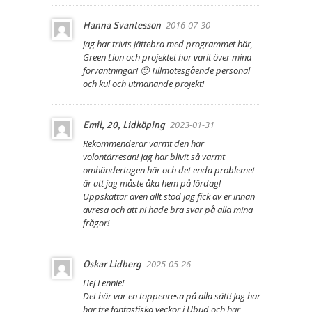
2016-07-30
Hanna Svantesson
Jag har trivts jättebra med programmet här,
Green Lion och projektet har varit över mina
förväntningar! 🙂 Tillmötesgående personal
och kul och utmanande projekt!
2023-01-31
Emil, 20, Lidköping
Rekommenderar varmt den här
volontärresan! Jag har blivit så varmt
omhändertagen här och det enda problemet
är att jag måste åka hem på lördag!
Uppskattar även allt stöd jag fick av er innan
avresa och att ni hade bra svar på alla mina
frågor!
2025-05-26
Oskar Lidberg
Hej Lennie!
Det här var en toppenresa på alla sätt! Jag har
har tre fantastiska veckor i Ubud och har