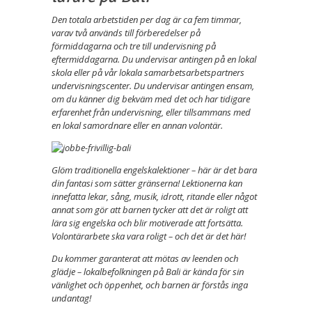
Den totala arbetstiden per dag är ca fem timmar,
varav två används till förberedelser på
förmiddagarna och tre till undervisning på
eftermiddagarna. Du undervisar antingen på en lokal
skola eller på vår lokala samarbetsarbetspartners
undervisningscenter. Du undervisar antingen ensam,
om du känner dig bekväm med det och har tidigare
erfarenhet från undervisning, eller tillsammans med
en lokal samordnare eller en annan volontär.
Glöm traditionella engelskalektioner – här är det bara
din fantasi som sätter gränserna! Lektionerna kan
innefatta lekar, sång, musik, idrott, ritande eller något
annat som gör att barnen tycker att det är roligt att
lära sig engelska och blir motiverade att fortsätta.
Volontärarbete ska vara roligt – och det är det här!
Du kommer garanterat att mötas av leenden och
glädje – lokalbefolkningen på Bali är kända för sin
vänlighet och öppenhet, och barnen är förstås inga
undantag!