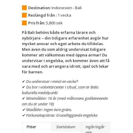
Destination:
Indonesien - Bali
Reslängd från :
1 vecka
Pris från:
5,800
sek
På Bali behövs både erfarna lärare och
nybörjare – din tidigare erfarenhet avgör hur
mycket ansvar och eget arbete du tilldelas.
Men även du som aldrig undervisat tidigare
kommer att välkomnas med öppna armar! Du
undervisar i engelska, och kommer även att få
vara med och arrangera idrott, spel och lekar
för barnen.
✔
Du undervisar i minst en vecka*
✔
Du bor i volontärcenter i Ubud, som är Balis
kulturella medelpunkt
✔
Minimiålder: 16 år (med målsmans godkännande
om du är under 18)
✔
Maxålder: Ingen övre gräns.
✔
Förkunskapskrav: Grundläggande engelska
Priser
Startdatum
Ingår/ingår
inte