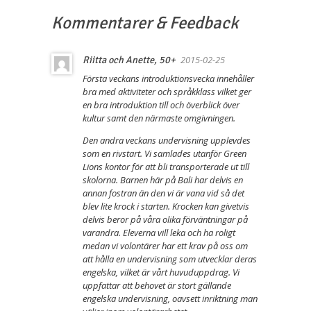
Kommentarer & Feedback
2015-02-25
Riitta och Anette, 50+
Första veckans introduktionsvecka innehåller
bra med aktiviteter och språkklass vilket ger
en bra introduktion till och överblick över
kultur samt den närmaste omgivningen.
Den andra veckans undervisning upplevdes
som en rivstart. Vi samlades utanför Green
Lions kontor för att bli transporterade ut till
skolorna. Barnen här på Bali har delvis en
annan fostran än den vi är vana vid så det
blev lite krock i starten. Krocken kan givetvis
delvis beror på våra olika förväntningar på
varandra. Eleverna vill leka och ha roligt
medan vi volontärer har ett krav på oss om
att hålla en undervisning som utvecklar deras
engelska, vilket är vårt huvuduppdrag. Vi
uppfattar att behovet är stort gällande
engelska undervisning, oavsett inriktning man