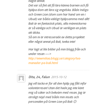
något annat.
Det var så fint att få lära känna barnen och få
hjälpa dom att lära sig engelska. Både Indigo
och Green Lion (dom som har hand om en i
Ubud) var båda väldigt hjälpsamma med allt!
Bali är en fantastisk plats, alla människorna
är så vänliga och Ubud är verkligen en plats
att älska.
Så om ni är intresserade av detta projektet
eller något annat på Bali, tveka inte!
Har lagt ut lite bilder på min blogg från och
under resan —–>
http://eewmiliaa.blogg.se/category/tva-
manader-pa-bali.html
2015-10-12
Dita, 24, Falun
Jag vill tacka er för all den hjälp jag fått inför
volontärresan! Utan det hade jag inte känt
mig så säker och bekväm med resan. Jag är
otroligt nöjd med både min insats och
personalen på Green Lion på Bali 🙂