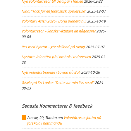
Nya volontärresor till Udaipur i Indien
2026-02-22
Nina: ”Tack för en fantastisk upplevelse”
2025-12-07
Volontär i Asien 2026? Börja planera nu!
2025-10-19
Volontärresor – kanske viktigare än någonsin?
2025-
09-04
Res med hjärtat – gör skillnad på riktigt
2025-07-07
Nystart: Volontära på Lombok i Indonesien
2025-03-
23
Nytt volontärboende i Lovina på Bali
2024-10-26
Gisela på Sri Lanka: ”Detta var min livs resa!”
2024-
08-23
Senaste Kommentarer & feedback
Amelie, 20, Tumba
om
Volontärresa: Jobba på
förskola i Kathmandu