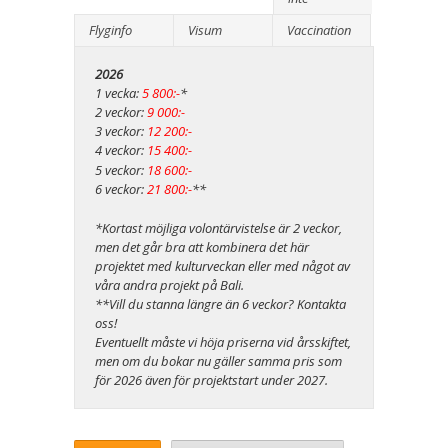
Flyginfo
Visum
Vaccination
2026
1 vecka:
5 800:-
*
2 veckor:
9 000:-
3 veckor:
12 200:-
4 veckor:
15 400:-
5 veckor:
18 600:-
6 veckor:
21 800:-
**
*Kortast möjliga volontärvistelse är 2 veckor,
men det går bra att kombinera det här
projektet med kulturveckan eller med något av
våra andra projekt på Bali.
**Vill du stanna längre än 6 veckor? Kontakta
oss!
Eventuellt måste vi höja priserna vid årsskiftet,
men om du bokar nu gäller samma pris som
för 2026 även för projektstart under 2027.