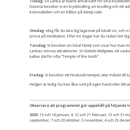
Tisdag
: Sri Lanka är bland annat känt för sina kryddodli
historia besöker vi en kryddodling, en teodling och ett 
kolonialtiden och en båttur på
Kandy Lake
.
Onsdag
: Idag får du lära dig laga mat på lokalt vis, och
prova på meditation. Efter tre dagar har du redan lärt di
Torsdag
: Vi besöker en lokal familj som visar hur man mål
Lankas största attraktioner:
Sri Dalada Maligawa
, ett vac
kallas därför ofta ”Temple of the tooth”.
Fredag
: Vi besöker ett hinduiskt tempel, äter indiskt t
Helgen är ledig. Du kan åka runt på egen hand eller tills
Observera att programmet gör uppehåll på följande l
2025:
13 och 14 januari, 4, 12 och 21 februari, 13 och 31 mars
september, 7 och 20 oktober, 5 november, 4 och 25 dece