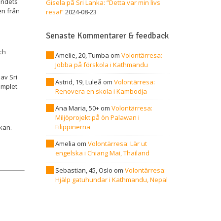
landets
Gisela på Sri Lanka: ”Detta var min livs
en från
resa!”
2024-08-23
Senaste Kommentarer & feedback
och
Amelie, 20, Tumba
om
Volontärresa:
Jobba på förskola i Kathmandu
 av Sri
Astrid, 19, Luleå
om
Volontärresa:
emplet
Renovera en skola i Kambodja
Ana Maria, 50+
om
Volontärresa:
Miljöprojekt på ön Palawan i
Filippinerna
kan.
Amelia
om
Volontärresa: Lär ut
engelska i Chiang Mai, Thailand
Sebastian, 45, Oslo
om
Volontärresa:
Hjälp gatuhundar i Kathmandu, Nepal