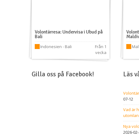
Volontärresa: Undervisa i Ubud på
Volont
Bali
Maldi
Indonesien - Bali
Från 1
Mal
vecka
Gilla oss på Facebook!
Läs v
Volontär
07-12
Vad är h
utomlan
Nya volo
2026-02-