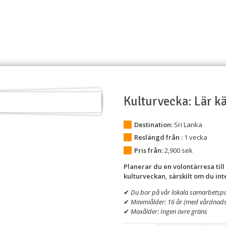
r
Vilka är vi?
I Mina Skor
Volontärer berättar
Vanliga fråg
Kulturvecka: Lär k
Destination:
Sri Lanka
Reslängd från :
1 vecka
Pris från:
2,900
sek
Planerar du en volontärresa til
kulturveckan, särskilt om du inte
✔
Du bor på vår lokala samarbetspa
✔
Minimiålder: 16 år (med vårdnad
✔
Maxålder: Ingen övre gräns