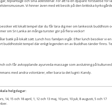
ngar, teplantage och sina ädelstenar. För att få en djupare förståelse för 
ädelstensmuseum. Vi hinner även med ett besök på den brittiska kyrkogård
 vi besöker ett lokalt tempel där du får lära dig mer om lankesisk buddhism 
g mer om Sri Lanka än många turister gör på flera veckor!
ar batik på lokalt sätt. Lunch hos familjen ingår. Efter lunch besöker vi en
kert buddhistiskt tempel där enligt legenden en av Buddhas tänder finns. T
ill lunch och får avkopplande ayurveda-massage som avslutning på kulturvec
ammans med andra volontärer, eller bara ta det lugnt i Kandy.
okala helgdagar:
, 14, 15 och 18 april, 1, 12 och 13 maj, 10 juni, 10 juli, 8 augusti, 5 och 17
mber.