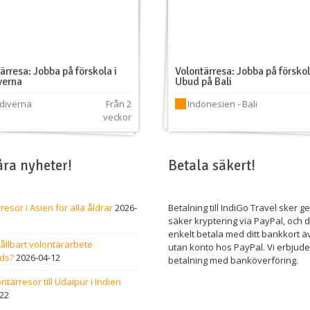
ärresa: Jobba på förskola i
Volontärresa: Jobba på förskol
verna
Ubud på Bali
diverna
Från 2
Indonesien - Bali
veckor
åra nyheter!
Betala säkert!
resor i Asien för alla åldrar
2026-
Betalning till IndiGo Travel sker 
säker kryptering via PayPal, och 
enkelt betala med ditt bankkort 
ållbart volontärarbete
utan konto hos PayPal. Vi erbjud
ds?
2026-04-12
betalning med banköverföring.
ntärresor till Udaipur i Indien
22