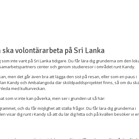
m ska volontärarbeta på Sri Lanka
som inte varit på Sri Lanka tidigare. Du får lära dig grunderna om den lok
 samarbetspartners center och genom studieresor i området runt Kandy.
kan, men det går även bra att lägga den sist på resan, eller som en paus i
mellan Kandy och Ambalangoda där sköldpaddsprojektet finns, så om du sk
nleda med kulturveckan.
t som vi inte kan påverka, men ser i grunden ut så här:
mmet, och du får möjlighet att ställa frågor. Du får lära dig grunderna i
n visar dig runt i Kandy så att du lär dig hitta och på kvällen besöker vi e