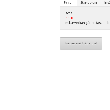
Priser
Startdatum
Ing
2026
2 900:-
Kulturveckan går endast att b
Fundersam? Fråga oss!