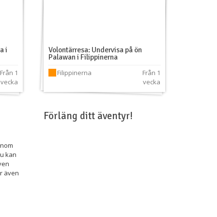
a i
Volontärresa: Undervisa på ön
Palawan i Filippinerna
Från 1
Filippinerna
Från 1
vecka
vecka
Förläng ditt äventyr!
genom
du kan
även
er även