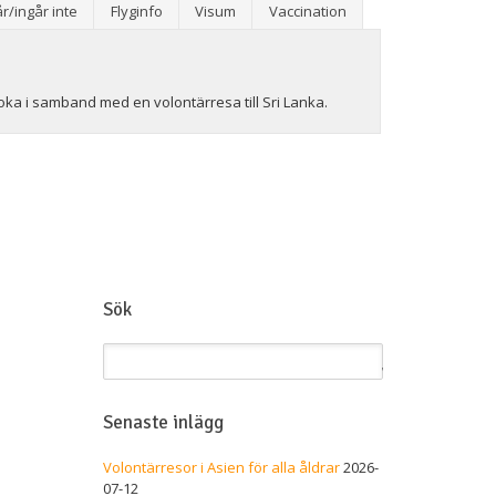
år/ingår inte
Flyginfo
Visum
Vaccination
oka i samband med en volontärresa till Sri Lanka.
Sök
Liknande
volontärre
&
äventyrsup
Senaste inlägg
Volontärresor i Asien för alla åldrar
2026-
07-12