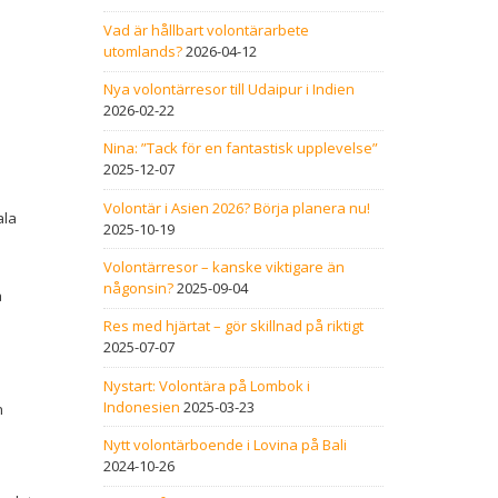
Vad är hållbart volontärarbete
utomlands?
2026-04-12
Nya volontärresor till Udaipur i Indien
2026-02-22
Nina: ”Tack för en fantastisk upplevelse”
2025-12-07
Volontär i Asien 2026? Börja planera nu!
ala
2025-10-19
Volontärresor – kanske viktigare än
någonsin?
2025-09-04
a
Res med hjärtat – gör skillnad på riktigt
2025-07-07
Nystart: Volontära på Lombok i
Indonesien
2025-03-23
n
Nytt volontärboende i Lovina på Bali
2024-10-26