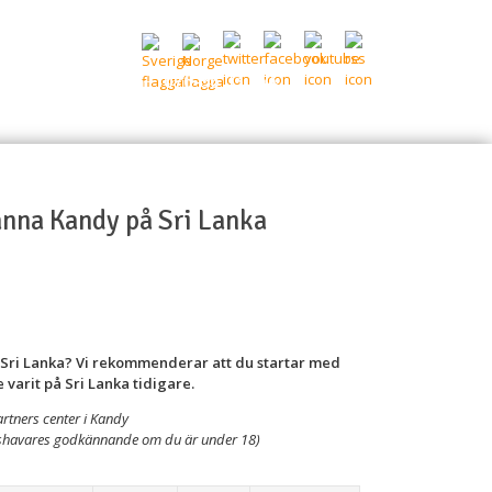
076-56 03 844
or
Kontakta oss
änna Kandy på Sri Lanka
l Sri Lanka? Vi rekommenderar att du startar med
 varit på Sri Lanka tidigare.
rtners center i Kandy
shavares godkännande om du är under 18)