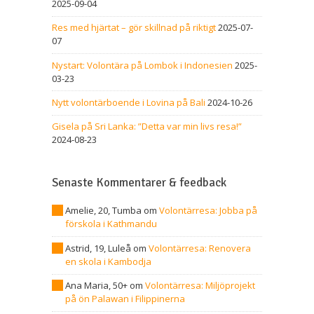
2025-09-04
Res med hjärtat – gör skillnad på riktigt
2025-07-
07
Nystart: Volontära på Lombok i Indonesien
2025-
03-23
Nytt volontärboende i Lovina på Bali
2024-10-26
Gisela på Sri Lanka: ”Detta var min livs resa!”
2024-08-23
Senaste Kommentarer & feedback
Amelie, 20, Tumba
om
Volontärresa: Jobba på
förskola i Kathmandu
Astrid, 19, Luleå
om
Volontärresa: Renovera
en skola i Kambodja
Ana Maria, 50+
om
Volontärresa: Miljöprojekt
på ön Palawan i Filippinerna