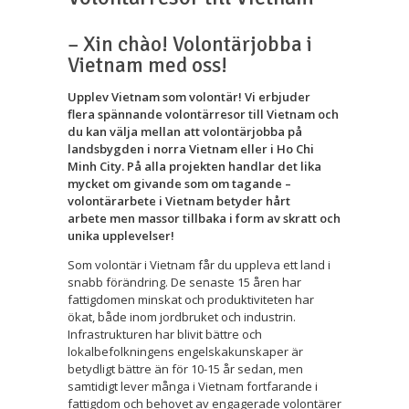
– Xin chào! Volontärjobba i
Vietnam med oss!
Upplev Vietnam som volontär! Vi erbjuder
flera spännande volontärresor till Vietnam och
du kan välja mellan att volontärjobba på
landsbygden i norra Vietnam eller i Ho Chi
Minh City. På alla projekten handlar det lika
mycket om givande som om tagande –
volontärarbete i Vietnam betyder hårt
arbete men massor tillbaka i form av skratt och
unika upplevelser!
Som volontär i Vietnam får du uppleva ett land i
snabb förändring. De senaste 15 åren har
fattigdomen minskat och produktiviteten har
ökat, både inom jordbruket och industrin.
Infrastrukturen har blivit bättre och
lokalbefolkningens engelskakunskaper är
betydligt bättre än för 10-15 år sedan, men
samtidigt lever många i Vietnam fortfarande i
fattigdom och behovet av engagerade volontärer