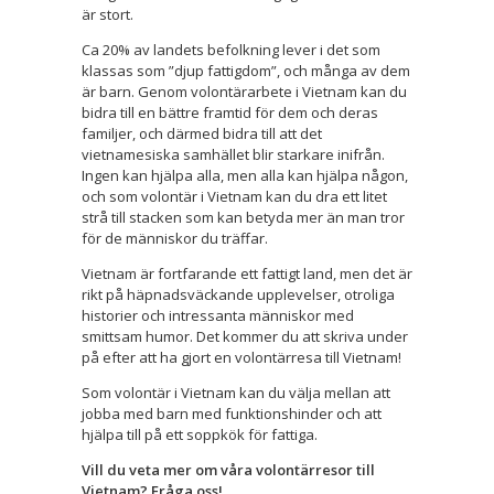
är stort.
Ca 20% av landets befolkning lever i det som
klassas som ”djup fattigdom”, och många av dem
är barn. Genom volontärarbete i Vietnam kan du
bidra till en bättre framtid för dem och deras
familjer, och därmed bidra till att det
vietnamesiska samhället blir starkare inifrån.
Ingen kan hjälpa alla, men alla kan hjälpa någon,
och som volontär i Vietnam kan du dra ett litet
strå till stacken som kan betyda mer än man tror
för de människor du träffar.
Vietnam är fortfarande ett fattigt land, men det är
rikt på häpnadsväckande upplevelser, otroliga
historier och intressanta människor med
smittsam humor. Det kommer du att skriva under
på efter att ha gjort en volontärresa till Vietnam!
Som volontär i Vietnam kan du välja mellan att
jobba med barn med funktionshinder och att
hjälpa till på ett soppkök för fattiga.
Vill du veta mer om våra volontärresor till
Vietnam? Fråga oss!