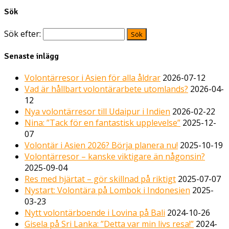
Sök
Sök efter:
Senaste inlägg
Volontärresor i Asien för alla åldrar
2026-07-12
Vad är hållbart volontärarbete utomlands?
2026-04-
12
Nya volontärresor till Udaipur i Indien
2026-02-22
Nina: ”Tack för en fantastisk upplevelse”
2025-12-
07
Volontär i Asien 2026? Börja planera nu!
2025-10-19
Volontärresor – kanske viktigare än någonsin?
2025-09-04
Res med hjärtat – gör skillnad på riktigt
2025-07-07
Nystart: Volontära på Lombok i Indonesien
2025-
03-23
Nytt volontärboende i Lovina på Bali
2024-10-26
Gisela på Sri Lanka: ”Detta var min livs resa!”
2024-