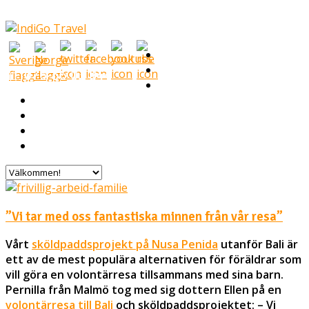
Välkommen!
Volontärresor
076-56 03 844
Vilka är vi?
I Mina Skor
Volontärer berättar
Vanliga frågor
Kontakta oss
”Vi tar med oss fantastiska minnen från vår resa”
Vårt
sköldpaddsprojekt på Nusa Penida
utanför Bali är
ett av de mest populära alternativen för föräldrar som
vill göra en volontärresa tillsammans med sina barn.
Pernilla från Malmö tog med sig dottern Ellen på en
volontärresa till Bali
och sköldpaddsprojektet:
– Vi