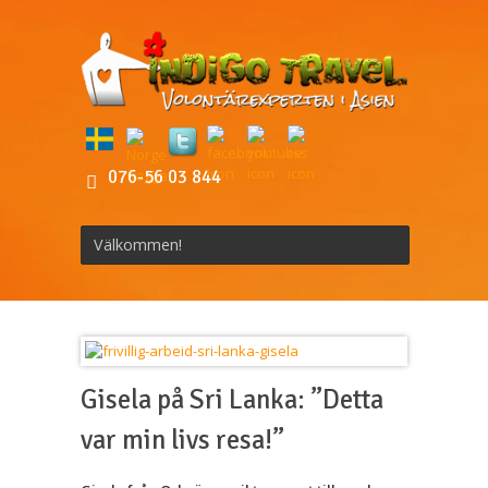
076-56 03 844
Välkommen!
Gisela på Sri Lanka: ”Detta
var min livs resa!”