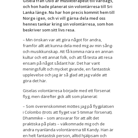
Gisela från Oslo är musikterapeut till vardags,
och hon hade planerat sin volontärresa till Sri
Lanka länge. Nu har hon precis kommit hem till
Norge igen, och vi vill gärna dela med oss
hennes tankar kring sin volontärresa, som hon
beskriver som sitt livs resa.
– Min önskan var att göra något för andra,
framför allt att kunna dela med mig av min sång-
och musikkunskap. Att få komma nära en annan
kultur och ett annat folk, och att få testa att resa
ensam på något sådant här. Det har varit
meningsfullt och mycket givande, en fantastisk
upplevelse och jag är så glad att jag valde att
göra det här.
Giselas volontärresa började med ett försenat
flyg, men därefter gick allt som planerat:
– Som överenskommet möttes jag på flygplatsen
i Colombo (trots att flyget var 5 timmar försenat).
Dhammike – som ansvarar för att allt det
praktiska på plats – välkomnade mig och de
andra nyanlända volontärerna till Kandy. Han är
en helt fantastisk person, alltid hjälpsam och