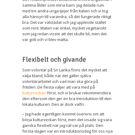
samma ålder som mina barn. Jag delade rum
med tre andra unga tjejer från Italien och vi tog
alla hänsyn till varandra, så det fungerade riktigt
bra. Det var välstädat och jag upplevde stället
som rent. Maten var enkel, mycket vegetariskt
som jag redan visste att det skulle bli, men det
var gott och vi blev mätta.
Flexibelt och givande
Som volontär på Sri Lanka finns det mycket att
välja bland, både när det gäller själva
volontärarbetet och vad man ska göra på
fritiden. De flesta väljer att vara med på
kulturveckan
först, och vi brukar rekommendera
den eftersom den ger en bra introduktion till den
lokala kulturen. Den är dock valfri.
– Jag hade egentligen kommit överens om att
börja kulturveckan först, men det visade sig vara
ganska flexibelt när jag väl var på plats. Den
första dagen var en introduktionsdag för oss nya