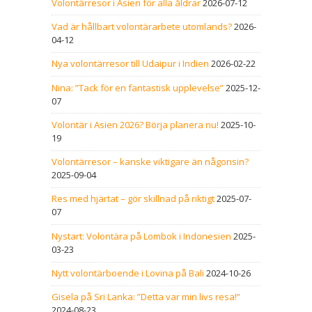
Volontärresor i Asien för alla åldrar
2026-07-12
Vad är hållbart volontärarbete utomlands?
2026-
04-12
Nya volontärresor till Udaipur i Indien
2026-02-22
Nina: ”Tack för en fantastisk upplevelse”
2025-12-
07
Volontär i Asien 2026? Börja planera nu!
2025-10-
19
Volontärresor – kanske viktigare än någonsin?
2025-09-04
Res med hjärtat – gör skillnad på riktigt
2025-07-
07
Nystart: Volontära på Lombok i Indonesien
2025-
03-23
Nytt volontärboende i Lovina på Bali
2024-10-26
Gisela på Sri Lanka: ”Detta var min livs resa!”
2024-08-23