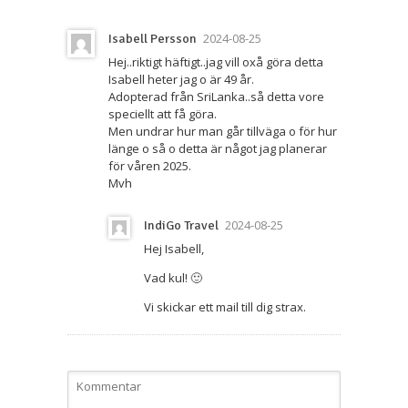
2024-08-25
Isabell Persson
Hej..riktigt häftigt..jag vill oxå göra detta
Isabell heter jag o är 49 år.
Adopterad från SriLanka..så detta vore
speciellt att få göra.
Men undrar hur man går tillväga o för hur
länge o så o detta är något jag planerar
för våren 2025.
Mvh
2024-08-25
IndiGo Travel
Hej Isabell,
Vad kul! 🙂
Vi skickar ett mail till dig strax.