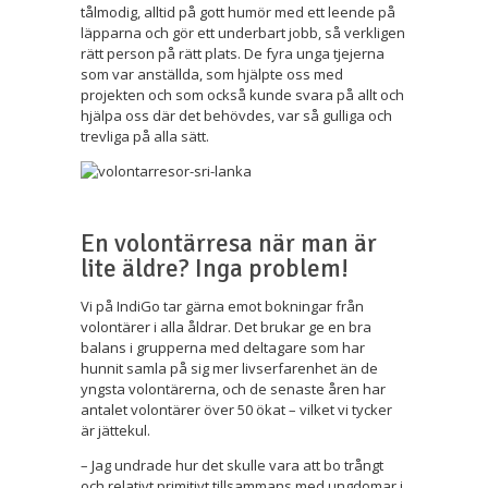
tålmodig, alltid på gott humör med ett leende på
läpparna och gör ett underbart jobb, så verkligen
rätt person på rätt plats. De fyra unga tjejerna
som var anställda, som hjälpte oss med
projekten och som också kunde svara på allt och
hjälpa oss där det behövdes, var så gulliga och
trevliga på alla sätt.
En volontärresa när man är
lite äldre? Inga problem!
Vi på IndiGo tar gärna emot bokningar från
volontärer i alla åldrar. Det brukar ge en bra
balans i grupperna med deltagare som har
hunnit samla på sig mer livserfarenhet än de
yngsta volontärerna, och de senaste åren har
antalet volontärer över 50 ökat – vilket vi tycker
är jättekul.
– Jag undrade hur det skulle vara att bo trångt
och relativt primitivt tillsammans med ungdomar i