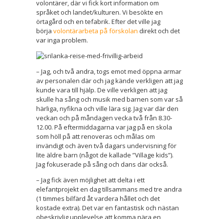
volontärer, där vi fick kort information om
språket och landet/kulturen. Vi besökte en
örtagård och en tefabrik. Efter det ville jag
börja
volontärarbeta på förskolan
direkt och det
var inga problem.
– Jag, och två andra, togs emot med öppna armar
av personalen där och jag kände verkligen att jag
kunde vara till hjälp. De ville verkligen att jag
skulle ha sång och musik med barnen som var så
härliga, nyfikna och ville lära sig. Jag var där den
veckan och på måndagen vecka två från 8.30-
12.00. På eftermiddagarna var jag på en skola
som höll på att renoveras och målas om
invändigt och även två dagars undervisning för
lite äldre barn (något de kallade ”Village kids”).
Jag fokuserade på sång och dans där också.
– Jag fick även möjlighet att delta i ett
elefantprojekt en dag tillsammans med tre andra
(1 timmes bilfärd åt vardera hållet och det
kostade extra). Det var en fantastisk och nästan
obeskrivlig upplevelse att komma nära en