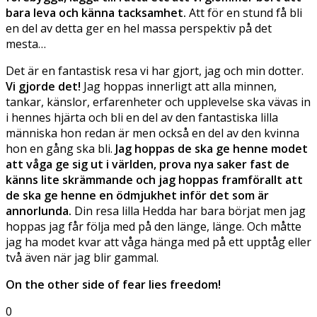
bara leva och känna tacksamhet.
Att för en stund få bli
en del av detta ger en hel massa perspektiv på det
mesta…
Det är en fantastisk resa vi har gjort, jag och min dotter.
Vi gjorde det!
Jag hoppas innerligt att alla minnen,
tankar, känslor, erfarenheter och upplevelse ska vävas in
i hennes hjärta och bli en del av den fantastiska lilla
människa hon redan är men också en del av den kvinna
hon en gång ska bli.
Jag hoppas de ska ge henne modet
att våga ge sig ut i världen, prova nya saker fast de
känns lite skrämmande och jag hoppas framförallt att
de ska ge henne en ödmjukhet inför det som är
annorlunda.
Din resa lilla Hedda har bara börjat men jag
hoppas jag får följa med på den länge, länge. Och måtte
jag ha modet kvar att våga hänga med på ett upptåg eller
två även när jag blir gammal.
On the other side of fear lies freedom!
0