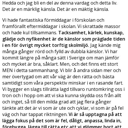
Hedda och jag bli en del av denna vardag och detta liv.
Det är en märklig känsla. Det är en mäktig känsla.
Vi hade fantastiska förmiddagar i förskolan och
framförallt eftermiddagar i skolan. Vi skrattade massor
och hade kul tillsammans.
Tacksamhet, kärlek, kunskap,
glädje och nyfikenhet är de känslor som präglade tiden
i en för övrigt mycket torftig skolmiljö.
Jag kände mig
många gånger rörd och fylld av dubbla känslor. Vi har
kommit längre på många sätt i Sverige om man jämför
och mycket är bra, såklart. Men, och det finns ett stort
MEN i detta sammanhang. Vi blir å andra sidan mer och
mer övertygad om att vår väg är den rätta och bästa
samtidigt som våra perspektiv minskar i en rasande fart.
Vi bygger en slags tillrätta lagd tillvaro runtomkring oss i
tron och i hopp om att vi ska kunna skydda oss från allt
och inget, så till den milda grad att jag flera gånger
tänkte att det är vi som är ute och cyklar, vi som är på fel
väg och har tappat riktningen.
Vi är så upptagna på att
lägga fokus på det som är fel, dåligt, anpassa, linda in,
förebygga, lägga till rätta etc att vi glömmer bort att