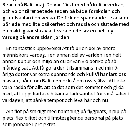
Beach på Bali i maj. De var först med på kulturveckan,
och volontärarbetade sedan på både förskolan och
grundskolan i en vecka. De fick en spännande resa som
började med lite osäkerhet och rädsla och slutade med
en mäktig känsla av att vara en del av en helt ny
vardag på andra sidan jorden.
– En fantastisk upplevelse! Att få bli en del av andra
människors vardag, i en annan del av världen i en helt
annan kultur och miljö än du är van vid berika på så
måndag sätt. Att få göra den tillsammans med min 9-
åriga dotter var extra spännande och kul!
Vi har lärt oss
massor, både om Bali men också om oss själva
. Att inte
vara rädda för allt, att ta det som det kommer och glida
med, att uppskatta och känna tacksamhet för små saker i
vardagen, att sänka tempot och leva här och nu.
– Allt flöt på smidigt med hämtning på flygplats, hjälp på
plats, flexibilitet och tillmötesgående personal på plats
som jobbade i projektet.