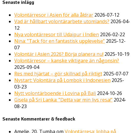
Senaste inlägg
Volontärresor i Asien för alla åldrar
2026-07-12
Vad är hållbart volontärarbete utomlands?
2026-04-
12
Nya volontärresor till Udaipur i Indien
2026-02-22
Nina: ”Tack för en fantastisk upplevelse”
2025-12-
07
Volontär i Asien 2026? Börja planera nu!
2025-10-19
Volontärresor – kanske viktigare än någonsin?
2025-09-04
Res med hjärtat – gör skillnad på riktigt
2025-07-07
Nystart: Volontära på Lombok i Indonesien
2025-
03-23
Nytt volontärboende i Lovina på Bali
2024-10-26
Gisela på Sri Lanka: ”Detta var min livs resa!”
2024-
08-23
Senaste Kommentarer & feedback
Amelie, 20, Tumba
om
Volontärresa: Jobba på