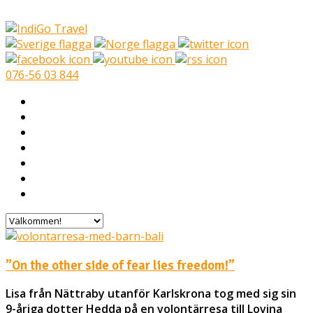
076-56 03 844
Välkommen!
Volontärresor
Vilka är vi?
I Mina Skor
Volontärer berättar
Vanliga frågor
Kontakta oss
”On the other side of fear lies freedom!”
Lisa från Nättraby utanför Karlskrona tog med sig sin
9-åriga dotter Hedda på en volontärresa till Lovina