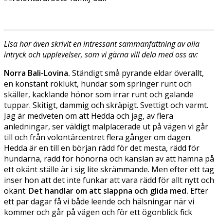
Lisa har även skrivit en intressant sammanfattning av alla
intryck och upplevelser, som vi gärna vill dela med oss av:
Norra Bali-Lovina.
Ständigt små pyrande eldar överallt,
en konstant röklukt, hundar som springer runt och
skäller, kacklande hönor som irrar runt och galande
tuppar. Skitigt, dammig och skräpigt. Svettigt och varmt.
Jag är medveten om att Hedda och jag, av flera
anledningar, ser väldigt malplacerade ut på vägen vi går
till och från volontärcentret flera gånger om dagen.
Hedda är en till en början rädd för det mesta, rädd för
hundarna, rädd för hönorna och känslan av att hamna på
ett okänt ställe är i sig lite skrämmande. Men efter ett tag
inser hon att det inte funkar att vara rädd för allt nytt och
okänt.
Det handlar om att slappna och glida med.
Efter
ett par dagar få vi både leende och hälsningar när vi
kommer och går på vägen och för ett ögonblick fick