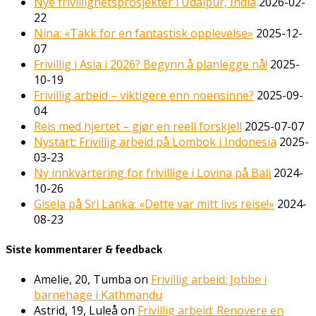
Nye frivillighetsprosjekter i Udaipur, India
2026-02-
22
Nina: «Takk for en fantastisk opplevelse»
2025-12-
07
Frivillig i Asia i 2026? Begynn å planlegge nå!
2025-
10-19
Frivillig arbeid – viktigere enn noensinne?
2025-09-
04
Reis med hjertet – gjør en reell forskjell
2025-07-07
Nystart: Frivillig arbeid på Lombok i Indonesia
2025-
03-23
Ny innkvartering for frivillige i Lovina på Bali
2024-
10-26
Gisela på Sri Lanka: «Dette var mitt livs reise!»
2024-
08-23
Siste kommentarer & feedback
Amelie, 20, Tumba
on
Frivillig arbeid: Jobbe i
barnehage i Kathmandu
Astrid, 19, Luleå
on
Frivillig arbeid: Renovere en