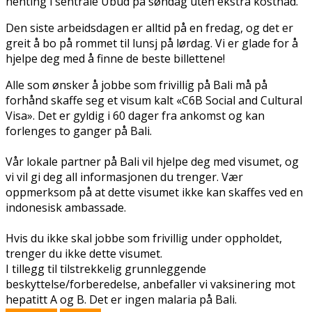
henting i sentrale Ubud på søndag uten ekstra kostnad.
Den siste arbeidsdagen er alltid på en fredag, og det er
greit å bo på rommet til lunsj på lørdag. Vi er glade for å
hjelpe deg med å finne de beste billettene!
Alle som ønsker å jobbe som frivillig på Bali må på
forhånd skaffe seg et visum kalt «C6B Social and Cultural
Visa». Det er gyldig i 60 dager fra ankomst og kan
forlenges to ganger på Bali.
Vår lokale partner på Bali vil hjelpe deg med visumet, og
vi vil gi deg all informasjonen du trenger. Vær
oppmerksom på at dette visumet ikke kan skaffes ved en
indonesisk ambassade.
Hvis du ikke skal jobbe som frivillig under oppholdet,
trenger du ikke dette visumet.
I tillegg til tilstrekkelig grunnleggende
beskyttelse/forberedelse, anbefaller vi vaksinering mot
hepatitt A og B. Det er ingen malaria på Bali.