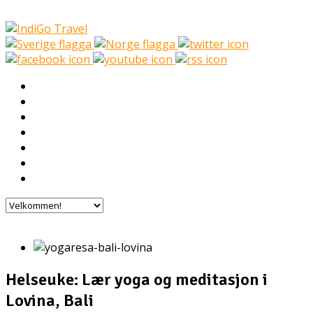
Velkommen!
Frivillig arbeid
Hvem er vi?
FAQ
I Mine Sko
Frivillige forteller
Kontakt oss
Helseuke: Lær yoga og meditasjon i
Lovina, Bali