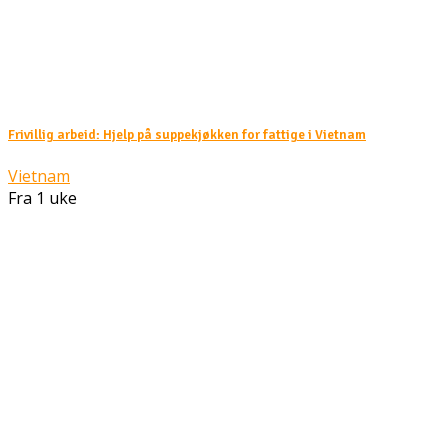
Frivillig arbeid: Hjelp på suppekjøkken for fattige i Vietnam
Vietnam
Fra 1 uke