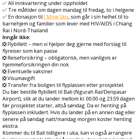
✅ All innkvartering under oppholdet
✅ Tre måltider om dagen mandag til fredag, to i helgene
✅ En donasjon til
I Mine Sko
, som går i sin helhet til to
barnehjem og familier som lever med HIV/AIDS i Chiang
Rai i Nord-Thailand
Inngår ikke:
❎ Flybillett – men vi hjelper deg gjerne med forslag til
flyreiser som kan passe
❎ Reiseforsikring – obligatorisk, men vanligvis er
hjemmeforsikringen din nok
❎ Eventuelle vaksiner
❎ Visumavgift
❎ Transfer fra boligen til flyplassen etter prosjektet
Du bør bestille flybillett til Bali (Ngurah Rai/Denpasar
Airport), slik at du lander mellom kl. 00.00 og 23.59 dagen
før prosjektet starter, altså søndag. Da er henting på
flyplassen inkludert. Hvis du lander på en annen dag eller
senere på søndag natt/mandag morgen koster henting
ekstra.
Kommer du til Bali tidligere i uka, kan vi også arrangere