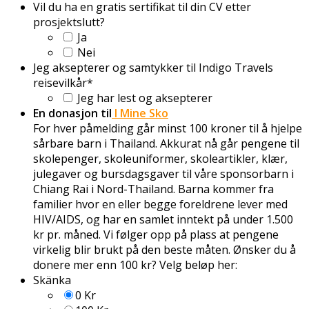
Vil du ha en gratis sertifikat til din CV etter
prosjektslutt?
Ja
Nei
Jeg aksepterer og samtykker til Indigo Travels
reisevilkår
*
Jeg har lest og aksepterer
En donasjon til
I Mine Sko
For hver påmelding går minst 100 kroner til å hjelpe
sårbare barn i Thailand. Akkurat nå går pengene til
skolepenger, skoleuniformer, skoleartikler, klær,
julegaver og bursdagsgaver til våre sponsorbarn i
Chiang Rai i Nord-Thailand. Barna kommer fra
familier hvor en eller begge foreldrene lever med
HIV/AIDS, og har en samlet inntekt på under 1.500
kr pr. måned. Vi følger opp på plass at pengene
virkelig blir brukt på den beste måten. Ønsker du å
donere mer enn 100 kr? Velg beløp her:
Skänka
0 Kr