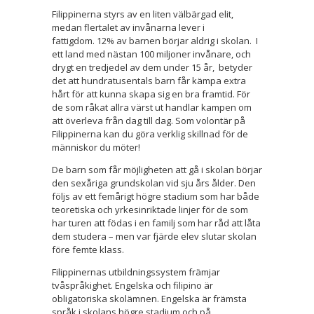
Filippinerna styrs av en liten välbärgad elit,
medan flertalet av invånarna lever i
fattigdom. 12% av barnen börjar aldrig i skolan. I
ett land med nästan 100 miljoner invånare, och
drygt en tredjedel av dem under 15 år, betyder
det att hundratusentals barn får kämpa extra
hårt för att kunna skapa sig en bra framtid. För
de som råkat allra värst ut handlar kampen om
att överleva från dag till dag. Som volontär på
Filippinerna kan du göra verklig skillnad för de
människor du möter!
De barn som får möjligheten att gå i skolan börjar
den sexåriga grundskolan vid sju års ålder. Den
följs av ett femårigt högre stadium som har både
teoretiska och yrkesinriktade linjer för de som
har turen att födas i en familj som har råd att låta
dem studera – men var fjärde elev slutar skolan
före femte klass.
Filippinernas utbildningssystem främjar
tvåspråkighet. Engelska och filipino är
obligatoriska skolämnen. Engelska är främsta
språk i skolans högre stadium och på