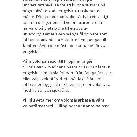
universitetsnivå, så för att kunna studera på
högre nivå är goda engelskakunskaper ett
måste. Där kan du som volontär fylla ett viktigt
tomrum och genom ditt volontärarbete och
närvaro på plats bidra till en positiv
utveckling. Det är även många filippinare som
jobbar utomlands och skickar hem pengar till
familjen. Även där måste de kunna behärska
engelska.
Våra volontärresor till Filippinerna går
till Palawan – ”världens bästa ö”. Du kan lära ut
engelska i en skola för barn från fattiga familjer,
eller välja volontärarbete på dagis/förskola,
jobba med bygg och renovering, eller volontära
med hälso- och sjukvård.
Vill du veta mer om volontärarbete & våra
volontärresor till Filippinerna? Kontakta oss!